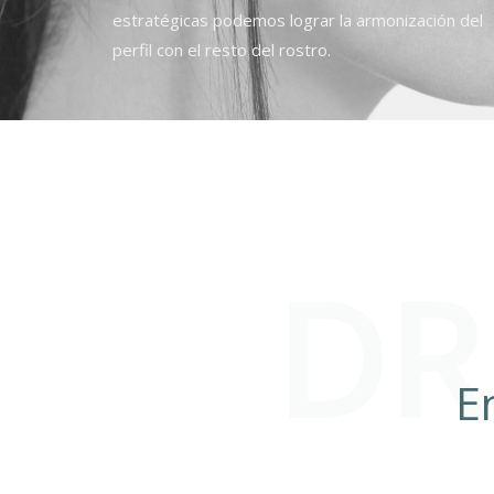
estratégicas podemos lograr la armonización del
perfil con el resto del rostro.
DR
E