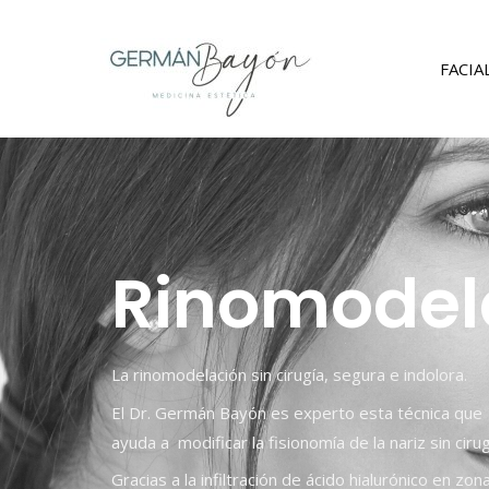
FACIA
Rinomodel
La rinomodelación sin cirugía, segura e indolora.
El Dr. Germán Bayón es experto esta técnica que
ayuda a m
odificar la fisionomía de la nariz sin cirug
Gracias a la infiltración de ácido hialurónico en zon