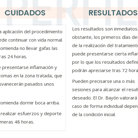
PERFIL
CUIDADOS
RESULTADOS
Los resultados son inmediatos
a aplicación del procedimiento
obstante, los primeros días d
ede continuar con vida normal.
de la realización del tratamient
omienda no llevar gafas las
puede presentarse cierta infl
ras 24 horas.
por lo que los resultados defin
 presentarse inflamación y
podrán apreciarse tras 72 hora
omas en la zona tratada, que
Pueden precisarse una o más
svanecerán pasados unos
sesiones para alcanzar el resu
deseado. El Dr. Bayón valorará
comienda dormir boca arriba.
caso de forma individual depe
 realizar esfuerzos y deporte
de la condición inicial.
imeras 48 horas.