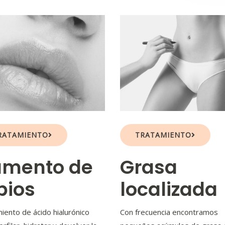
RATAMIENTO
TRATAMIENTO
umento de
Grasa
bios
localizada
iento de ácido hialurónico
Con frecuencia encontramos