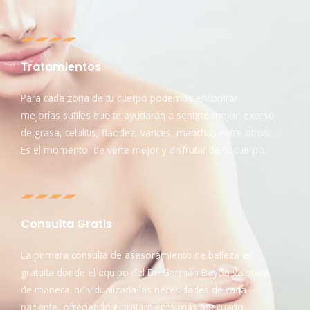
Tratamientos
Para cada zona de tu cuerpo podemos encontrar
mejorías sutiles que te ayudarán a sentirte mejor: exceso
de grasa, celulitis, flacidez, varices, manchas entre otros.
Es el momento de verte mejor y disfrutar de tu cuerpo.
Consulta Gratis
La primera consulta de asesoramiento de belleza es
gratuita donde el equipo del Dr. Germán Bayón valorará
de manera individualizada las necesidades de cada
paciente, ofreciendo el tratamiento más adecuado.