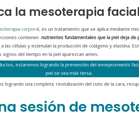
ca la mesoterapia facia
oterapia corporal,
es un tratamiento que se aplica mediante micr
yecciones contienen
nutrientes fundamentales que la piel deja de 
a las células y estimulan la producción de colágeno y elastina. Est
s signos del tiempo en la piel aparezcan antes.
oductos, estaremos logrando la prevención del envejecimiento facia
piel se vea más tersa.
s logrando una completa revitalización del cutis de la cara, recu
na sesión de mesot